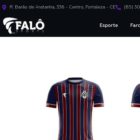
R. Barão de Aratanha, 336 - Centro, Fortaleza - CE
(85) 3
Esporte
Far