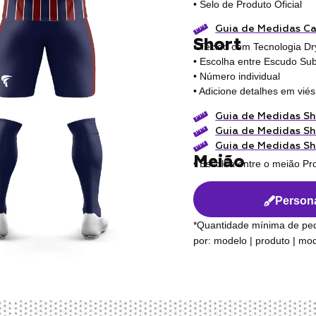
• Selo de Produto Oficial
Guia de Medidas C
Short
• Tecido com Tecnologia Dr
• Escolha entre Escudo Sub
• Número individual
• Adicione detalhes em viés
Guia de Medidas Sh
Guia de Medidas Sh
Guia de Medidas Sh
Meião
• Escolha entre o meião Pr
Persona
*Quantidade mínima de pe
por: modelo | produto | m