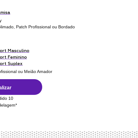
amisa
y
limado, Patch Profissional ou Bordado
ort Masculino
ort Feminino
ort Suplex
ofissional ou Meião Amador
lizar
dido 10
odelagem*