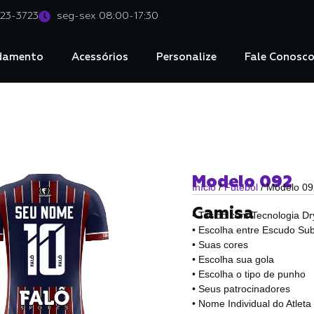
023-3723
seg-sex 08:00-17:30
damento
Acessórios
Personalize
Fale Conosc
Modelo 092
Início
/
Futebol
/ Modelo 09
Camisa
• Tecido com Tecnologia Dr
• Escolha entre Escudo Sub
• Suas cores
• Escolha sua gola
• Escolha o tipo de punho
• Seus patrocinadores
• Nome Individual do Atlet