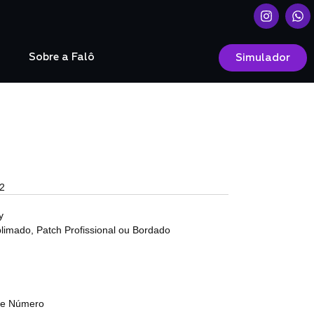
o
Sobre a Falô
Simulador
2
y
limado, Patch Profissional ou Bordado
a e Número