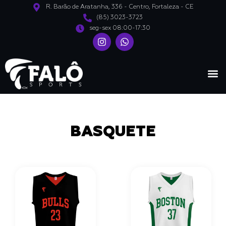
R. Barão de Aratanha, 336 - Centro, Fortaleza - CE
(85) 3023-3723
seg-sex 08:00-17:30
Fale
Sobre a 
BASQUETE