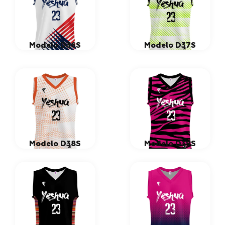
Modelo D36S
Modelo D37S
Modelo D38S
Modelo D39S