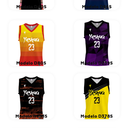
Modelo D40S
Modelo D66S
Modelo D80S
Modelo D239S
Modelo D253S
Modelo D378S