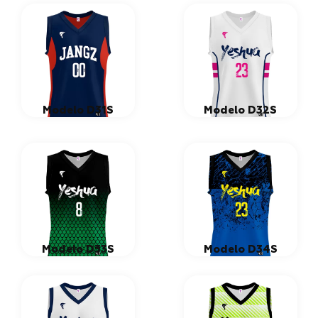
Modelo D31S
Modelo D32S
Modelo D33S
Modelo D34S