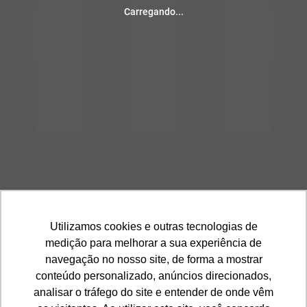
Cores Calção
Carregando...
1
2
3
4
5
Cor Base
Barra
Cores Meião
1
2
3
4
5
Cor Base
Utilizamos cookies e outras tecnologias de
medição para melhorar a sua experiência de
navegação no nosso site, de forma a mostrar
conteúdo personalizado, anúncios direcionados,
analisar o tráfego do site e entender de onde vêm