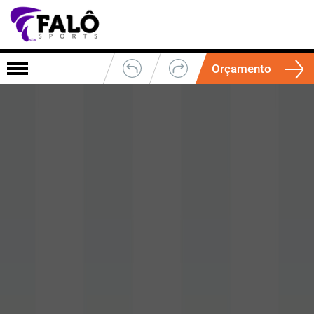
Orçamento
Cores
Fechar
Cores Camisa
1
2
3
4
5
Cor Base
Modelo Camisa:
Modelo Calção:
Modelo Meião:
Barra
Listra
Viés