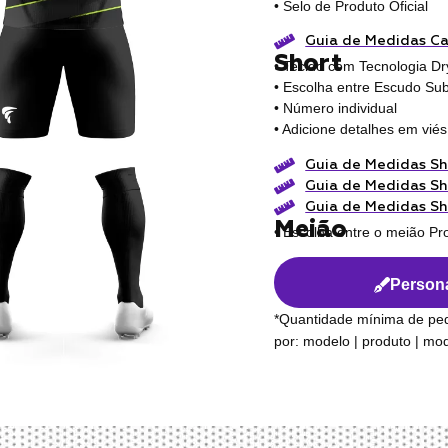
• Selo de Produto Oficial
Guia de Medidas C
Short
• Tecido com Tecnologia Dr
• Escolha entre Escudo Sub
• Número individual
• Adicione detalhes em viés
Guia de Medidas Sh
Guia de Medidas Sh
Guia de Medidas Sh
Meião
• Escolha entre o meião Pr
Persona
*Quantidade mínima de pe
por: modelo | produto | m