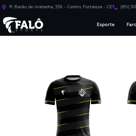
R. Barão de Aratanha, 336 - Centro, Fortaleza - CE
(85) 3
Esporte
Far