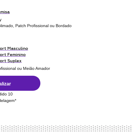
amisa
y
limado, Patch Profissional ou Bordado
ort Masculino
ort Feminino
ort Suplex
ofissional ou Meião Amador
lizar
dido 10
odelagem*