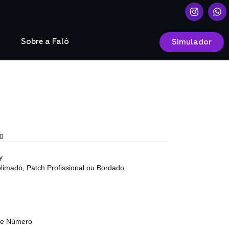
o
Sobre a Falô
Simulador
0
y
limado, Patch Profissional ou Bordado
a e Número