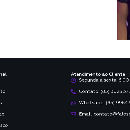
nal
Atendimento ao Cliente
Segunda a sexta: 8:00 
to
Contato: (85) 3023 37
s
Whatsapp: (85) 9964
ze
Email: contato@falos
osco