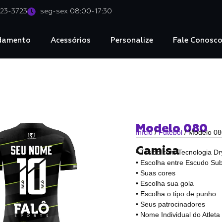
023-3723
seg-sex 08:00-17:30
damento
Acessórios
Personalize
Fale Conosc
Modelo 080
Início
/
Futebol
/ Modelo 08
Camisa
• Tecido com Tecnologia Dr
• Escolha entre Escudo Sub
• Suas cores
• Escolha sua gola
• Escolha o tipo de punho
• Seus patrocinadores
• Nome Individual do Atlet