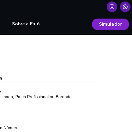
o
Sobre a Falô
Simulador
9
y
limado, Patch Profissional ou Bordado
a e Número