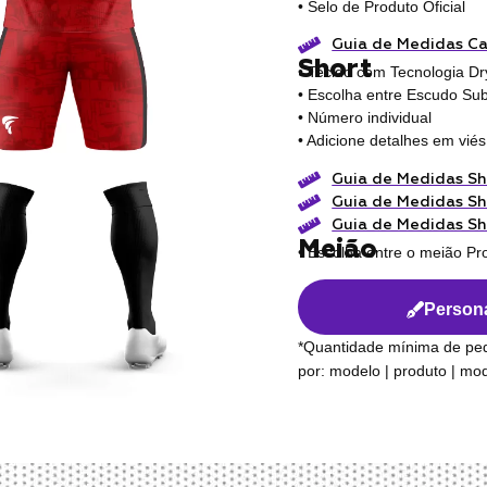
• Selo de Produto Oficial
Guia de Medidas C
Short
• Tecido com Tecnologia Dr
• Escolha entre Escudo Sub
• Número individual
• Adicione detalhes em viés
Guia de Medidas Sh
Guia de Medidas Sh
Guia de Medidas Sh
Meião
• Escolha entre o meião Pr
Persona
*Quantidade mínima de pe
por: modelo | produto | m