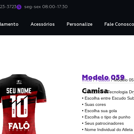
023-3723
seg-sex 08:00-17:30
damento
Acessórios
Personalize
Fale Conosc
Modelo 059
Início
/
Futebol
/ Modelo 05
Camisa
• Tecido com Tecnologia Dr
• Escolha entre Escudo Sub
• Suas cores
• Escolha sua gola
• Escolha o tipo de punho
• Seus patrocinadores
• Nome Individual do Atlet