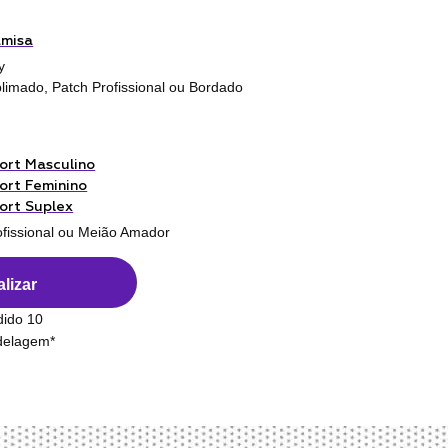
amisa
y
limado, Patch Profissional ou Bordado
ort Masculino
ort Feminino
ort Suplex
ofissional ou Meião Amador
lizar
dido 10
odelagem*