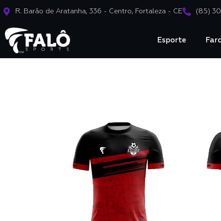
R. Barão de Aratanha, 336 - Centro, Fortaleza - CE
(85) 3
Esporte
Far