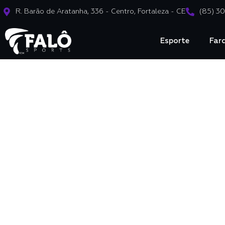
R. Barão de Aratanha, 336 - Centro, Fortaleza - CE
(85) 3
Esporte
Far