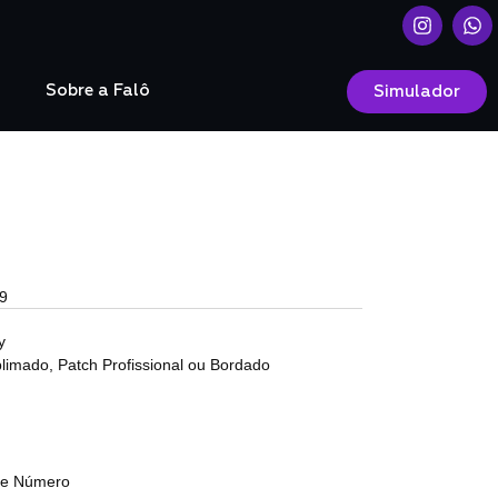
o
Sobre a Falô
Simulador
9
y
limado, Patch Profissional ou Bordado
a e Número