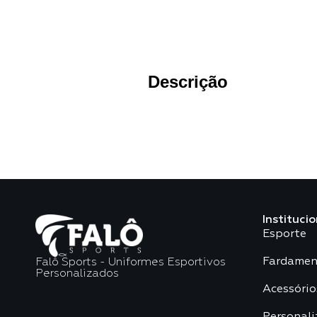
Descrição
Institucio
Esporte
Fardamen
Falô Sports - Uniformes Esportivos
Personalizados
Acessório
Personali