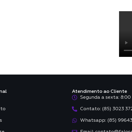
nal
Atendimento ao Cliente
Segunda a sexta: 8:00 
to
Contato: (85) 3023 37
s
Whatsapp: (85) 9964
ze
Email: contato@falos