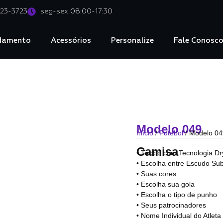
023-3723
seg-sex 08:00-17:30
damento
Acessórios
Personalize
Fale Conosc
Modelo 049
Início
/
Futebol
/ Modelo 04
Camisa
• Tecido com Tecnologia Dr
• Escolha entre Escudo Sub
• Suas cores
• Escolha sua gola
• Escolha o tipo de punho
• Seus patrocinadores
• Nome Individual do Atlet