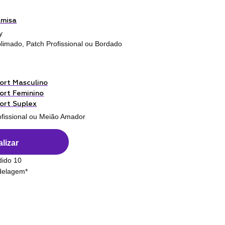
amisa
y
limado, Patch Profissional ou Bordado
ort Masculino
ort Feminino
ort Suplex
ofissional ou Meião Amador
lizar
dido 10
odelagem*