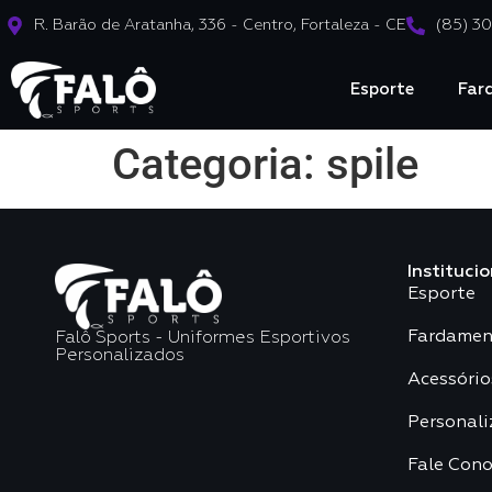
R. Barão de Aratanha, 336 - Centro, Fortaleza - CE
(85) 3
Esporte
Far
Categoria:
spile
Institucio
Esporte
Fardamen
Falô Sports - Uniformes Esportivos
Personalizados
Acessório
Personali
Fale Con