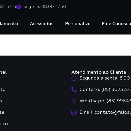
023-3723
seg-sex 08:00-17:30
damento
Acessórios
Personalize
Fale Conosc
nal
Atendimento ao Cliente
Segunda a sexta: 8:00 
to
Contato: (85) 3023 37
s
Whatsapp: (85) 9964
ze
Email: contato@falos
osco