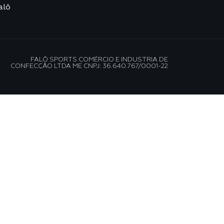
alô
FALÔ SPORTS COMÉRCIO E INDUSTRIA DE
CONFECÇÃO LTDA ME CNPJ: 36.640.767/0001-22