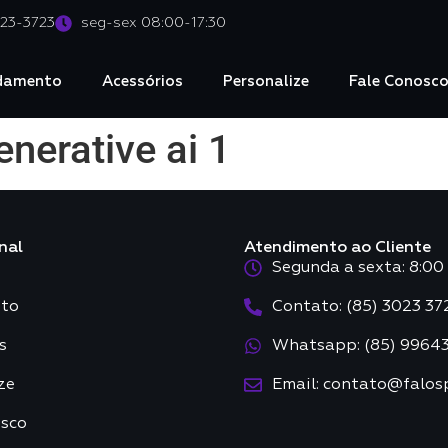
023-3723
seg-sex 08:00-17:30
damento
Acessórios
Personalize
Fale Conosc
nerative ai 1
nal
Atendimento ao Cliente
Segunda a sexta: 8:00 
to
Contato: (85) 3023 37
s
Whatsapp: (85) 9964
ze
Email: contato@falos
osco