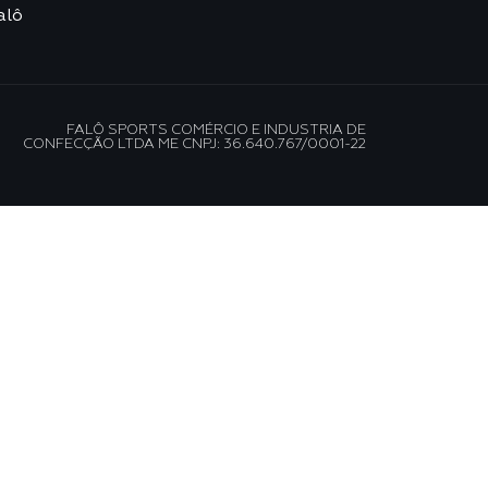
alô
FALÔ SPORTS COMÉRCIO E INDUSTRIA DE
CONFECÇÃO LTDA ME CNPJ: 36.640.767/0001-22