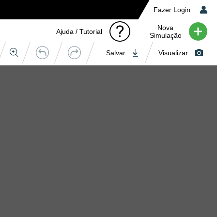
Fazer Login
Nova
Ajuda / Tutorial
Simulação
Salvar
Visualizar
Orçamento
 de Imagem
Cores
Cores Camisa
1
2
3
4
5