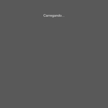
Carregando...
 Camisa:
 Calção:
 Meião: