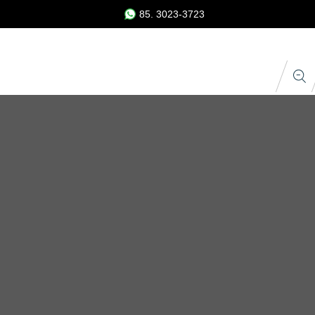
85. 3023-3723
 Estampas
Acabamentos
Nome e Número
Escudo e Patrocínio
Upload