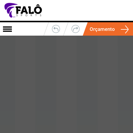
Orçamento
Cores
Fechar
Cores Camisa
1
2
3
4
5
Cor Base
Modelo Camisa:
Modelo Calção:
Modelo Meião:
Barra
Listra
Viés