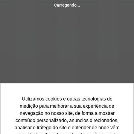
Cores Calção
Carregando...
1
2
3
4
5
Cor Base
Barra
Cores Meião
1
2
3
4
5
Cor Base
Utilizamos cookies e outras tecnologias de
medição para melhorar a sua experiência de
navegação no nosso site, de forma a mostrar
conteúdo personalizado, anúncios direcionados,
analisar o tráfego do site e entender de onde vêm