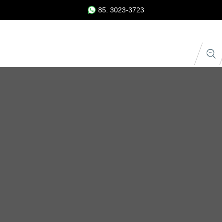
85. 3023-3723
 Estampas
Acabamentos
Nome e Número
Escudo e Patrocínio
Upload