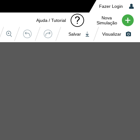
Fazer Login
Nova
Ajuda / Tutorial
Simulação
Salvar
Visualizar
Orçamento
 de Imagem
Cores
Cores Camisa
1
2
3
4
5