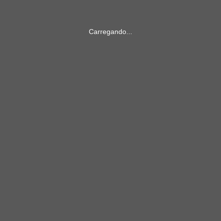
Carregando...
 Camisa:
 Calção:
 Meião: